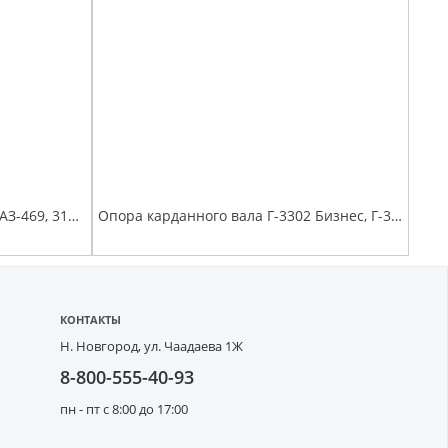
Цилиндр главный сцепления УАЗ-469, 3151 Hunter с бачком
Опора карданного вала Г-3302 Бизнес, Г-3302 в сб. (D=35) (болт, шайба, ст.шайба) с/о до 11.2018 (аналог TIRSAN CB.03517.05.99)
КОНТАКТЫ
Н. Новгород,
ул. Чаадаева 1Ж
8-800-555-40-93
пн - пт с 8:00 до 17:00